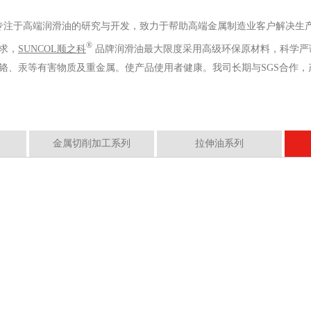
专注于高端润滑油的研究与开发，致力于帮助高端金属制造业客户解决生
®
求，
SUNCOL顺之科
品牌润滑油最大限度采用高级环保原材料，科学严
铬、汞等有害物质及重金属。使产品使用者健康。我司长期与SGS合作，产
金属切削加工系列
拉伸油系列